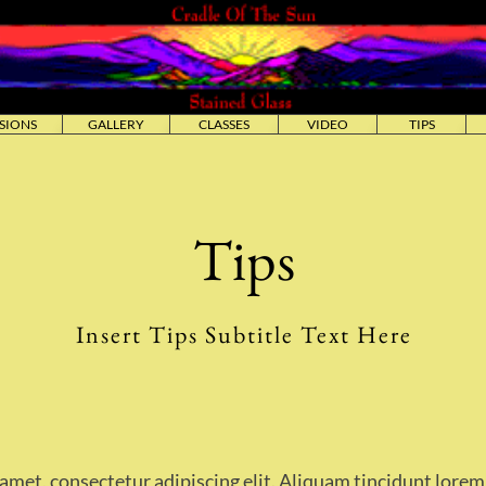
SIONS
GALLERY
CLASSES
VIDEO
TIPS
r Constru
Tips
Insert Tips Subtitle Text Here
amet, consectetur adipiscing elit. Aliquam tincidunt lorem 